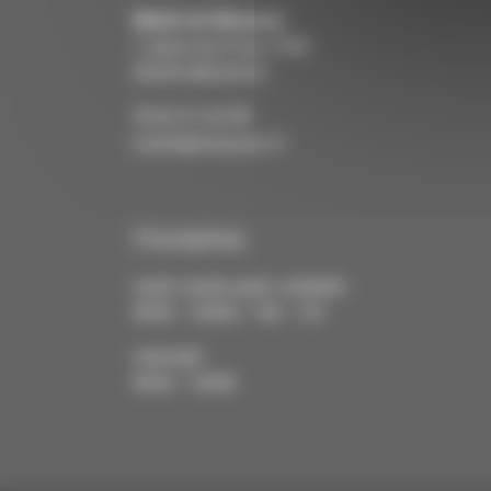
Mairie de
Meauzac
7, place du 8 mai 1945
82290 MEAUZAC
05.63.31.64.98
mairie@meauzac.fr
Horaires
lundi, mardi, jeudi, vendredi :
8h30 - 12h00 / 14h - 17h
mercredi :
8h30 - 12h00