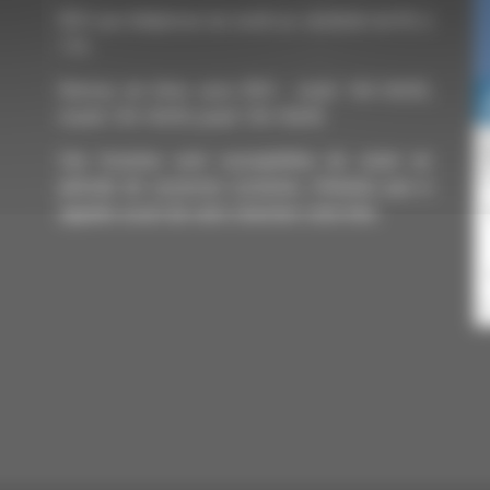
RDV par téléphone du lundi au vendredi de 9h à
11h
Remise de titres sans RDV : lundi 14h-16h45,
mardi 13h-16h45, jeudi 13h-16h45
Ces horaires sont susceptibles de varier en
période de vacances scolaires, n'hésitez pas à
appeler avant de venir chercher votre titre.