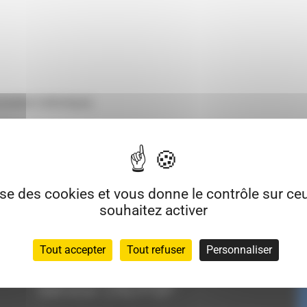
etière Catholique).
tholique).
lise des cookies et vous donne le contrôle sur c
souhaitez activer
imite de 6 mois (
Article R2213-29
du
Code général des collectivit
Tout accepter
Tout refuser
Personnaliser
Service CNI/PSP