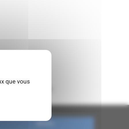
eux que vous
és territoriales
) soit 100€.