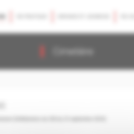
NE
VIE PRATIQUE
ENFANCE ET JEUNESSE
VIE A
Cimetière
NS
testant (Délibération du CM du 23 septembre 2024)