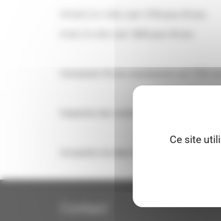
4.5 m2 ( 3 x 1,5m ) soit 375€ pour 30 ans.
6 m2 ( 3 x 2m ) soit 500€ pour 30 ans.
Concession 30 ans columbarium soit 750€ (cim
Dispersion des cendres soit 100€ (cimetière Ca
Ce site uti
Occupation du dépositoire communal dans la l
Contact